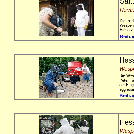
Sat.
Horni
Die mil
Wespena
Einsatz 
Beitr
Hess
Wespe
Die Wes
Peter Ta
der Eing
aggressi
Beitr
Hess
Wesp