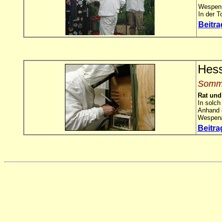
Wespen l
In der T
Beitr
Hess
Somme
Rat und
In solch
Anhand d
Wespena
Beitr