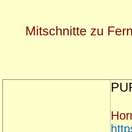
Mitschnitte zu Fe
PU
Hor
htt