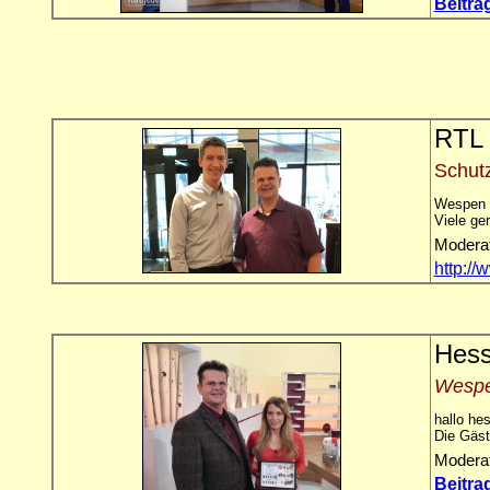
Beitra
RTL 
Schutz
Wespen s
Viele ge
Moderat
http://
Hess
Wespe
hallo he
Die Gäst
Moderat
Beitra