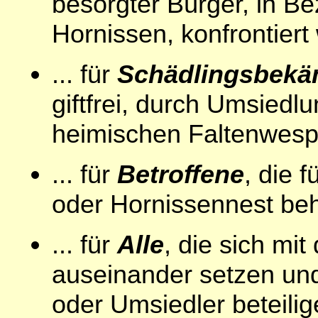
besorgter Bürger, in B
Hornissen, konfrontiert
... für
Schädlingsbekä
giftfrei, durch Umsiedl
heimischen Faltenwesp
... für
Betroffene
, die 
oder Hornissennest be
... für
Alle
, die sich mi
auseinander setzen und 
oder Umsiedler beteilig